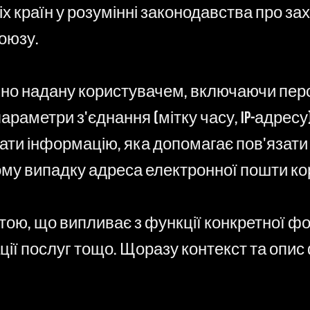
х країн у розумінні законодавства про за
оюзу.
но надану користувачем, включаючи перс
раметри з'єднання (мітку часу, IP-адресу)
гати інформацію, яка допомагає пов'язати
му випадку адреса електронної пошти кор
етою, що випливає з функції конкретної ф
ції послуг тощо. Щоразу контекст та опис