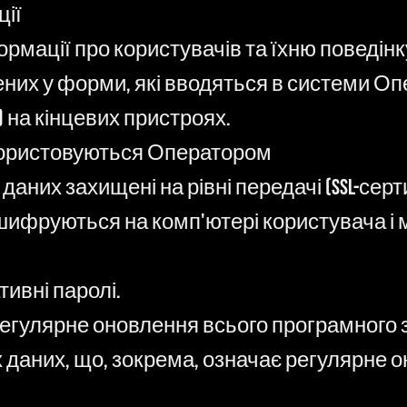
ції
ормації про користувачів та їхню поведі
них у форми, які вводяться в системи Оп
") на кінцевих пристроях.
икористовуються Оператором
аних захищені на рівні передачі (SSL-серт
і, шифруються на комп'ютері користувача і 
ивні паролі.
егулярне оновлення всього програмного 
даних, що, зокрема, означає регулярне 