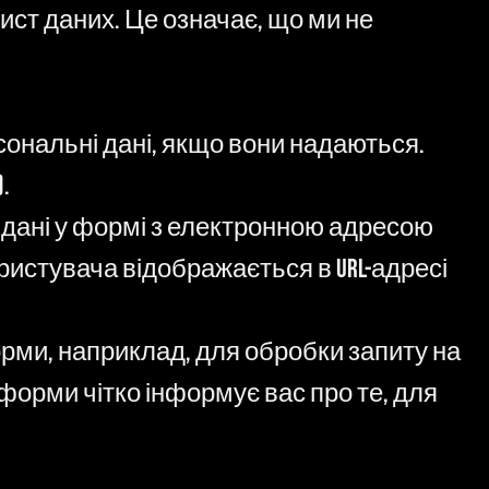
хист даних. Це означає, що ми не
ональні дані, якщо вони надаються.
.
 дані у формі з електронною адресою
истувача відображається в URL-адресі
орми, наприклад, для обробки запиту на
 форми чітко інформує вас про те, для