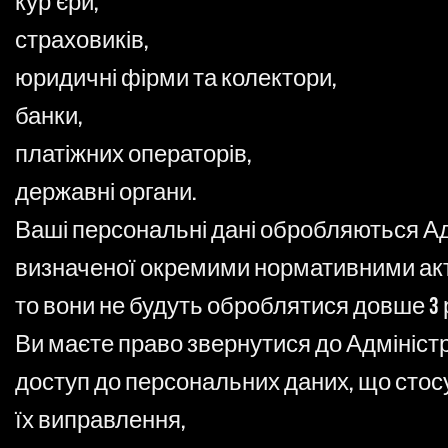
кур'єри,
страховиків,
юридичні фірми та колектори,
банки,
платіжних операторів,
державні органи.
Ваші персональні дані обробляються Адм
визначеної окремими нормативними акта
то вони не будуть оброблятися довше 3 р
Ви маєте право звернутися до Адміністр
доступ до персональних даних, що стос
їх виправлення,