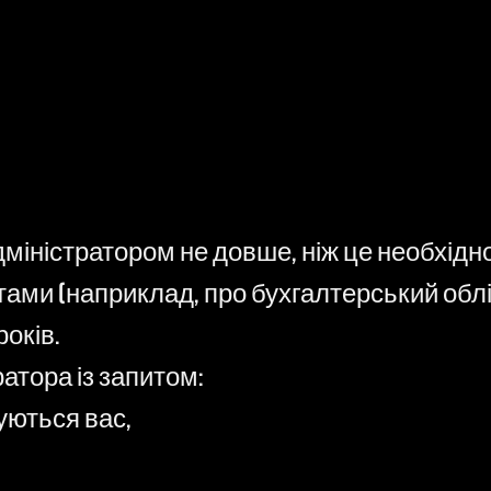
іністратором не довше, ніж це необхідно
ми (наприклад, про бухгалтерський облі
оків.
атора із запитом:
уються вас,