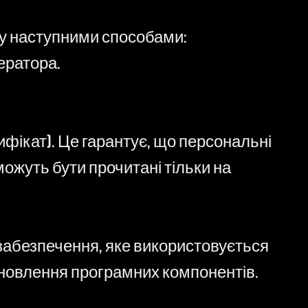
нку наступними способами:
ератора.
ифікат). Це гарантує, що персональні
можуть бути прочитані тільки на
забезпечення, яке використовується
оновлення програмних компонентів.