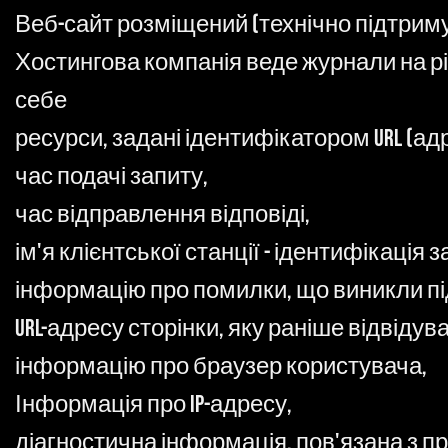
Веб-сайт розміщений (технічно підтриму
Хостингова компанія веде журнали на рі
себе
ресурси, задані ідентифікатором URL (адр
час подачі запиту,
час відправлення відповіді,
ім'я клієнтської станції - ідентифікація з
інформацію про помилки, що виникли під
URL-адресу сторінки, яку раніше відвіду
інформацію про браузер користувача,
Інформація про IP-адресу,
діагностична інформація, пов'язана з п