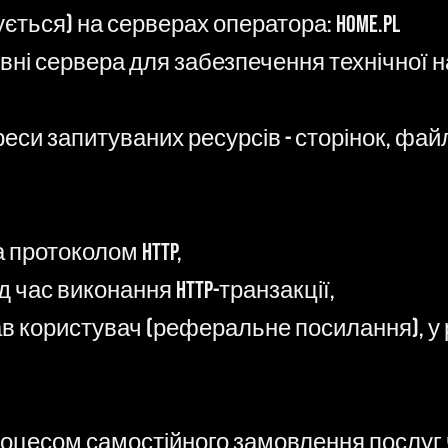
ється) на серверах оператора: home.pl
вні сервера для забезпечення технічної 
еси запитуваних ресурсів - сторінок, файл
а протоколом HTTP,
 час виконання HTTP-транзакції,
вав користувач (реферальне посилання), у 
роцесом самостійного замовлення послуг ч