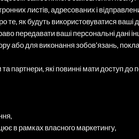
тронних листів, адресованих і відправле
ро те, як будуть використовуватися ваші д
право передавати ваші персональні дані 
ору або для виконання зобов'язань, покл
 та партнери, які повинні мати доступ д
ння,
ацює в рамках власного маркетингу,