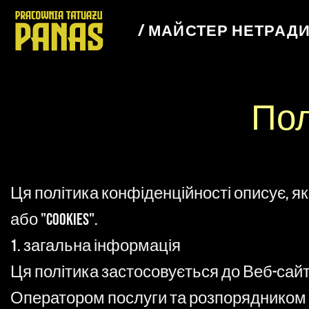
Перейти
до
/ МАЙСТЕР НЕТРАД
змісту
Пол
Ця політика конфіденційності описує, я
або "cookies".
1. загальна інформація
Ця політика застосовується до Веб-сайту,
Оператором послуги та розпорядником 