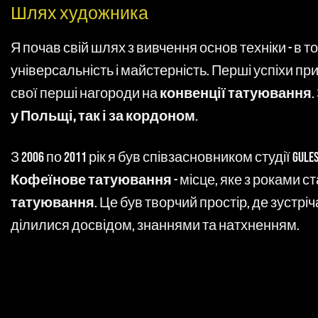
Шлях художника
Я почав свій шлях з вивчення основ техніки - в то
універсальність і майстерність. Перші успіхи при
свої перші нагороди на
конвенції татуювання
.
у Польщі, так і за кордоном
.
З 2006 по 2011 рік я був співзасновником студії Gules
Кофеїнове татуювання
- місце, яке з роками с
татуювання
. Це був творчий простір, де зустрі
ділилися досвідом, знаннями та натхненням.