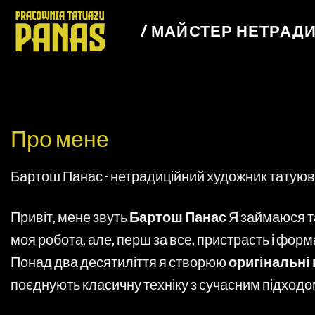
Перейти
до
/ МАЙСТЕР НЕТРАД
змісту
Про мене
Бартош Панас - нетрадиційний художник татуюв
Привіт, мене звуть
Бартош Панас
Я займаюся та
моя робота, але, перш за все, пристрасть і фо
Понад два десятиліття я створюю
оригінальні
поєднують класичну техніку з сучасним підходо