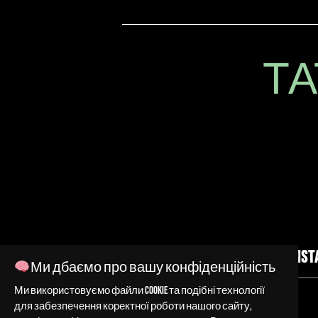
ТА
INST
Ми дбаємо про вашу конфіденційність
Ми використовуємо файли cookie та подібні технології
для забезпечення коректної роботи нашого сайту,