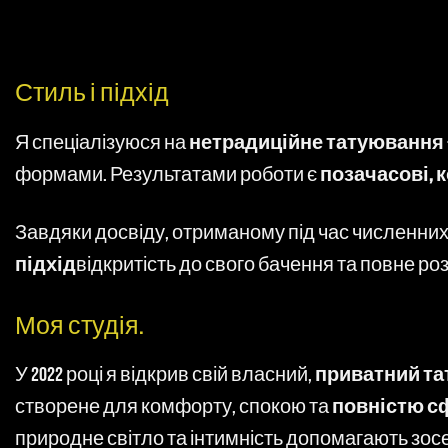
Стиль і підхід
Я спеціалізуюся на
нетрадиційне татуювання
формами. Результатами роботи є
позачасові, 
Завдяки досвіду, отриманому під час численних 
підхід
відкритість до свого бачення та повне ро
Моя студія.
У 2022 році я відкрив свій власний,
приватний тат
створене для комфорту, спокою та
повністю сф
природне світло та інтимність допомагають зос