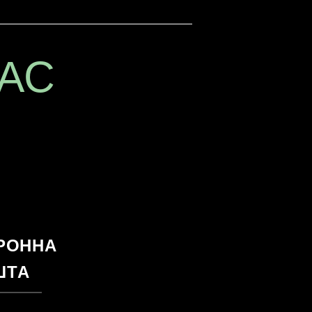
НАС
РОННА
ШТА