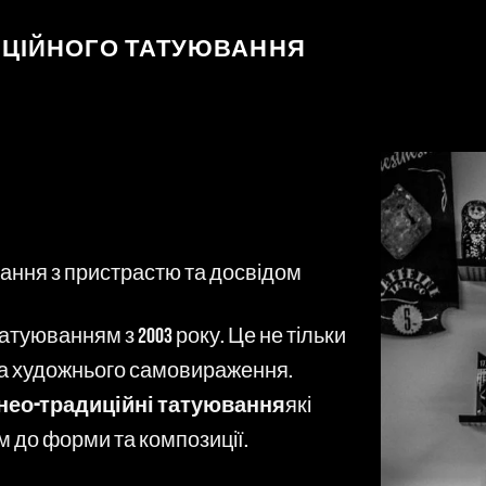
ИЦІЙНОГО ТАТУЮВАННЯ
ання з пристрастю та досвідом
туюванням з 2003 року. Це не тільки
рма художнього самовираження.
 нео-традиційні татуювання
які
м до форми та композиції.