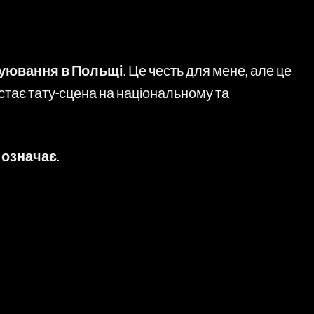
атуювання в Польщі
. Це честь для мене, але це
остає тату-сцена на національному та
е означає
.