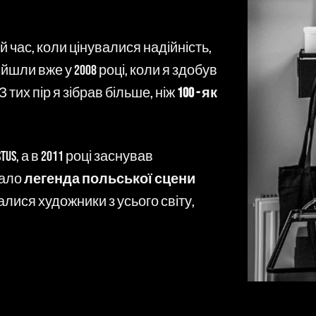
й час, коли цінувалися надійність,
йшли вже у 2008 році, коли я здобув
 З тих пір я зібрав більше, ніж
100 - як
tus, а в 2011 році заснував
тало
легенда польської сцени
чалися художники з усього світу,