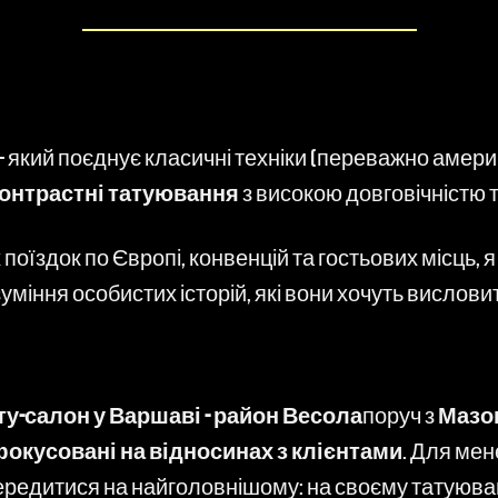
- який поєднує класичні техніки (переважно амери
контрастні татуювання
з високою довговічністю 
поїздок по Європі, конвенцій та гостьових місць,
зуміння особистих історій, які вони хочуть вислов
у-салон у Варшаві - район Весола
поруч з
Мазо
окусовані на відносинах з клієнтами
. Для мен
ередитися на найголовнішому: на своєму татуюван