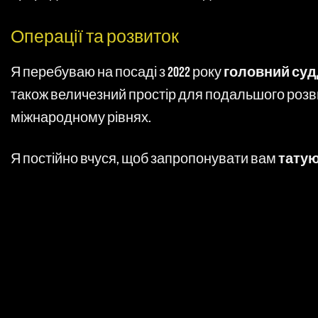
Операції та розвиток
Я перебуваю на посаді з 2022 року
головний судд
також величезний простір для подальшого розвит
міжнародному рівнях.
Я постійно вчуся, щоб запропонувати вам
татую