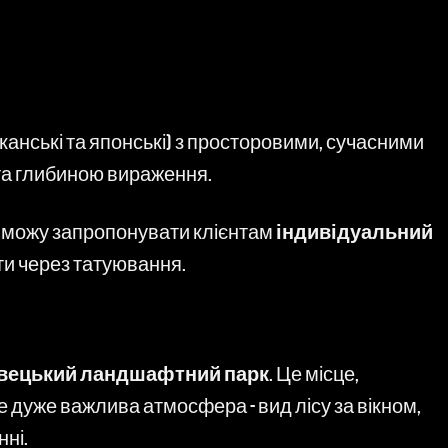
канські та японські) з просторовими, сучасними
та глибиною вираження.
 я можу запропонувати клієнтам
індивідуальний
ити через татуювання.
вецький ландшафтний парк
. Це місце,
е дуже важлива атмосфера - вид лісу за вікном,
ні.